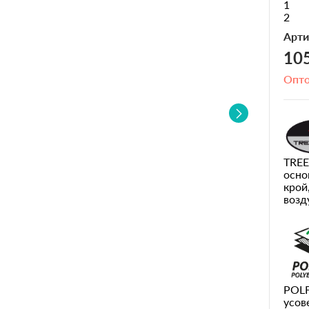
1
2
Арти
105
Опто
TREE
осно
крой
возд
POLF
усов