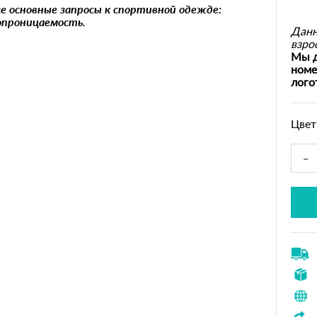
се основные запросы к спортивной одежде:
опроницаемость.
Данн
взро
Мы д
номе
лого
Цвет
-