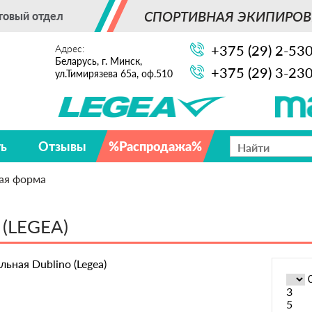
СПОРТИВНАЯ ЭКИПИРОВ
товый отдел
+375 (29) 2-53
Адрес:
Беларусь, г. Минск,
+375 (29) 3-23
ул.Тимирязева 65а, оф.510
ть
Отзывы
%Распродажа%
ая форма
(LEGEA)
3
5